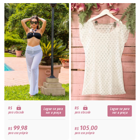
R$
R$
Logue-se para
Logue-se para
para atacado
para atacado
ver o preço
ver o preço
99,98
105,00
R$
R$
para uso próprio
para uso próprio