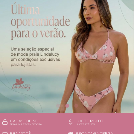
CAMISOLA
TODOS DE OUTLET
CONJUNTO
CONJUNTO BIQUÍNI
MAIÔ
PIJAMA DE VERÃO
ROBE
TOP
CADASTRE-SE
LUCRE MUITO
SEJA UMA REVENDEDORA
LUCRE ATÉ 150%
PRA VOCÊ
PRONTA-ENTREGA