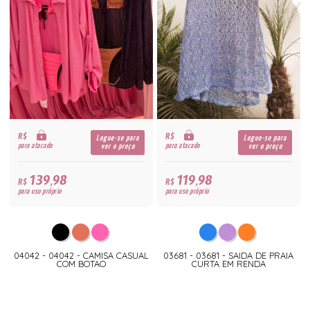
R$
R$
Logue-se para
Logue-se para
para atacado
para atacado
ver o preço
ver o preço
139,98
119,98
R$
R$
para uso próprio
para uso próprio
04042 - 04042 - CAMISA CASUAL
03681 - 03681 - SAIDA DE PRAIA
COM BOTAO
CURTA EM RENDA