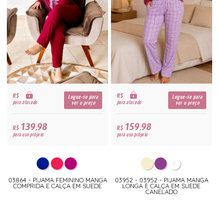
R$
R$
Logue-se para
Logue-se para
para atacado
para atacado
ver o preço
ver o preço
139,98
159,98
R$
R$
para uso próprio
para uso próprio
03864 - PIJAMA FEMININO MANGA
03952 - 03952 - PIJAMA MANGA
COMPRIDA E CALÇA EM SUEDE
LONGA E CALÇA EM SUEDE
CANELADO