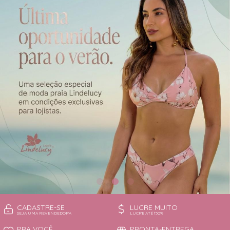
CAMISOLA
TODOS DE OUTLET
CONJUNTO
CONJUNTO BIQUÍNI
MAIÔ
PIJAMA DE VERÃO
ROBE
TOP
CADASTRE-SE
LUCRE MUITO
SEJA UMA REVENDEDORA
LUCRE ATÉ 150%
PRA VOCÊ
PRONTA-ENTREGA