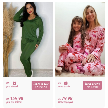
R$
R$
Logue-se para
Logue-se para
para atacado
para atacado
ver o preço
ver o preço
159,98
79,98
R$
R$
para uso próprio
para uso próprio