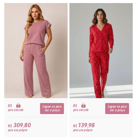
R$
R$
Logue-se para
Logue-se para
para atacado
para atacado
ver o preço
ver o preço
309,80
139,98
R$
R$
para uso próprio
para uso próprio