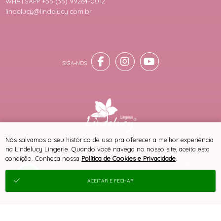
WHATSAPP +55 (35) 99264-0012
lindelucy@lindelucy.com.br
® TODOS DIREITOS RESERVADOS
Nós salvamos o seu histórico de uso pra oferecer a melhor experiência
na Lindelucy Lingerie. Quando você navega no nosso site, aceita esta
condição. Conheça nossa
Política de Cookies e Privacidade
.
SITE 100% SEGURO
PLATAFORMA B2B
ACEITAR E FECHAR