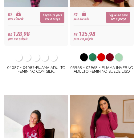
R$
R$
Logue-se para
Logue-se para
para atacado
para atacado
ver o preço
ver o preço
128,98
125,98
R$
R$
para uso próprio
para uso próprio
04087 - 04087-PIJAMA ADULTO
03968 - 03968 - PIJAMA INVERNO
FEMININO COM SILK.
ADULTO FEMININO SUEDE LISO