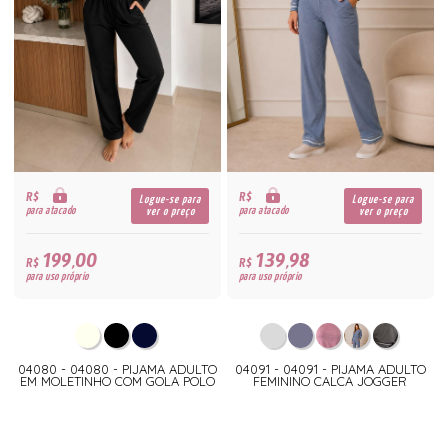
R$
R$
Logue-se para
Logue-se para
para atacado
para atacado
ver o preço
ver o preço
199,00
139,98
R$
R$
para uso próprio
para uso próprio
04080 - 04080 - PIJAMA ADULTO
04091 - 04091 - PIJAMA ADULTO
EM MOLETINHO COM GOLA POLO
FEMININO CALCA JOGGER