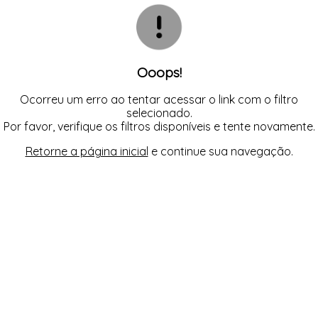
CAMISOLA
TODOS DE OUTLET
CONJUNTO
CONJUNTO BIQUÍNI
MAIÔ
PIJAMA DE VERÃO
ROBE
Ooops!
TOP
Ocorreu um erro ao tentar acessar o link com o filtro
selecionado.
Por favor, verifique os filtros disponíveis e tente novamente.
Retorne a página inicial
e continue sua navegação.