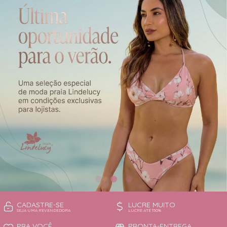
CAMISOLA
TODOS DE OUTLET
CONJUNTO
CONJUNTO BIQUÍNI
MAIÔ
PIJAMA DE VERÃO
ROBE
TOP
CADASTRE-SE
LUCRE MUITO
SEJA UMA REVENDEDORA
LUCRE ATÉ 150%
PRA VOCÊ
PRONTA-ENTREGA