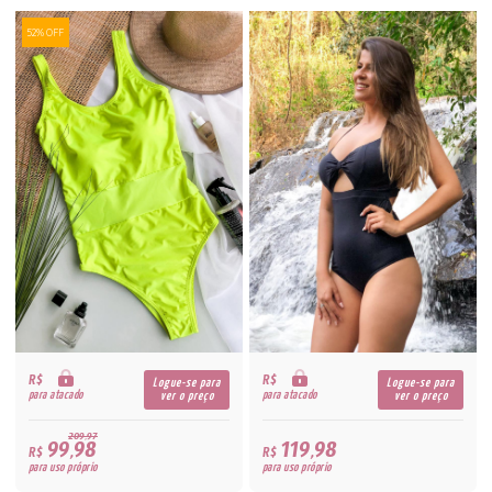
52% OFF
R$
R$
Logue-se para
Logue-se para
para atacado
para atacado
ver o preço
ver o preço
209,97
99,98
119,98
R$
R$
para uso próprio
para uso próprio