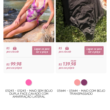
R$
R$
Logue-se para
Logue-se para
para atacado
para atacado
ver o preço
ver o preço
79,99
99,98
139,98
R$
R$
para uso próprio
para uso próprio
03243 - 03243 - MAIÔ SEM BOJO
03644 - 03644 - MAIO COM BOJO
DUPLA FACE CAVADO COM
TRANSPASSADO
AMARRAÇÃO LATERAL