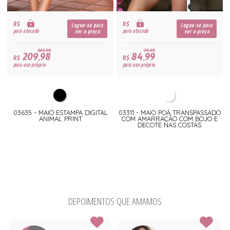
R$
R$
Logue-se para
Logue-se para
para atacado
para atacado
ver o preço
ver o preço
361,50
79,99
209,98
84,99
R$
R$
para uso próprio
para uso próprio
03635 - MAIÔ ESTAMPA DIGITAL
03311 - MAIÔ POÁ TRANSPASSADO
ANIMAL PRINT
COM AMARRAÇÃO COM BOJO E
DECOTE NAS COSTAS
DEPOIMENTOS QUE AMAMOS