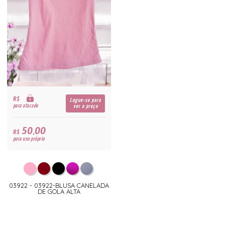
R$
Logue-se para
para atacado
ver o preço
50,00
R$
para uso próprio
03922 - 03922-BLUSA CANELADA
DE GOLA ALTA