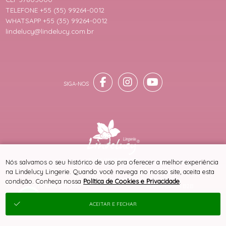
TELEFONE +55 (35) 99264-0012
WHATSAPP +55 (35) 99264-0012
lindelucy@lindelucy.com.br
® TODOS DIREITOS RESERVADOS
Nós salvamos o seu histórico de uso pra oferecer a melhor experiência
na Lindelucy Lingerie. Quando você navega no nosso site, aceita esta
condição. Conheça nossa
Política de Cookies e Privacidade
.
SITE 100% SEGURO
PLATAFORMA B2B
ACEITAR E FECHAR