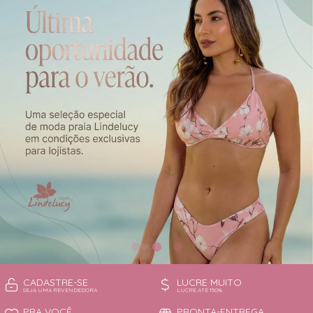
CAMISOLA
TODOS DE OUTLET
CONJUNTO
CONJUNTO BIQUÍNI
MAIÔ
PIJAMA DE VERÃO
ROBE
TOP
CADASTRE-SE
LUCRE MUITO
SEJA UMA REVENDEDORA
LUCRE ATÉ 150%
PRA VOCÊ
PRONTA-ENTREGA