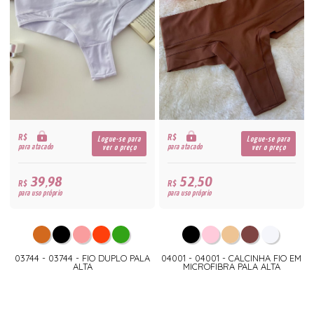
R$
R$
Logue-se para
Logue-se para
para atacado
para atacado
ver o preço
ver o preço
39,98
52,50
R$
R$
para uso próprio
para uso próprio
03744 - 03744 - FIO DUPLO PALA
04001 - 04001 - CALCINHA FIO EM
ALTA
MICROFIBRA PALA ALTA