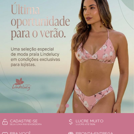
CAMISOLA
TODOS DE OUTLET
CONJUNTO
CONJUNTO BIQUÍNI
MAIÔ
PIJAMA DE VERÃO
ROBE
TOP
CADASTRE-SE
LUCRE MUITO
SEJA UMA REVENDEDORA
LUCRE ATÉ 150%
PRA VOCÊ
PRONTA-ENTREGA