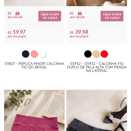
R$
R$
Logue-se para
Logue-se para
para atacado
para atacado
ver o preço
ver o preço
59,97
39,98
R$
R$
para uso próprio
para uso próprio
03821 - RÉPLICA MAIOR CALCINHA
03932 - 03932 - CALCINHA FIO
FIO DO BRASIL
DUPLO DE PALA ALTA COM RENDA
NA LATERAL