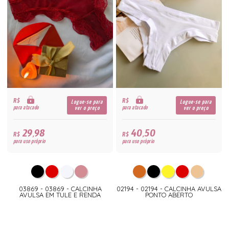
R$
R$
Logue-se para
Logue-se para
para atacado
para atacado
ver o preço
ver o preço
29,98
40,50
R$
R$
para uso próprio
para uso próprio
03869 - 03869 - CALCINHA
02194 - 02194 - CALCINHA AVULSA
AVULSA EM TULE E RENDA
PONTO ABERTO