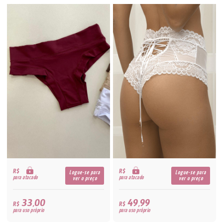
R$
R$
Logue-se para
Logue-se para
para atacado
para atacado
ver o preço
ver o preço
33,00
49,99
R$
R$
para uso próprio
para uso próprio