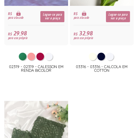
R$
R$
Logue-se para
Logue-se para
para atacado
para atacado
ver o preço
ver o preço
29,98
32,98
R$
R$
para uso próprio
para uso próprio
02319 - 02319 - CALESSON EM
03316 - 03316 - CALCOLA EM
RENDA BICOLOR
COTTON