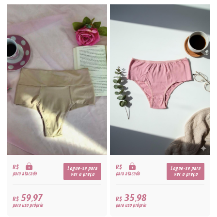
R$
R$
Logue-se para
Logue-se para
para atacado
para atacado
ver o preço
ver o preço
59,97
35,98
R$
R$
para uso próprio
para uso próprio