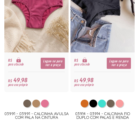
R$
R$
Logue-se para
Logue-se para
para atacado
para atacado
ver o preço
ver o preço
49,98
49,98
R$
R$
para uso próprio
para uso próprio
03991 - 03991 - CALCINHA AVULSA
03914 - 03914 - CALCINHA FIO
COM PALA NA CINTURA
DUPLO COM PALAS E RENDA