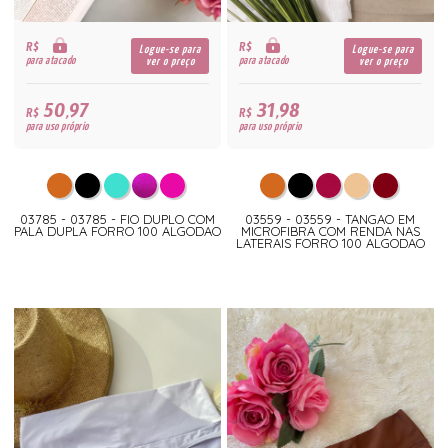
R$
R$
Logue-se para
Logue-se para
para atacado
para atacado
ver o preço
ver o preço
50,97
31,98
R$
R$
para uso próprio
para uso próprio
03785 - 03785 - FIO DUPLO COM
03559 - 03559 - TANGAO EM
PALA DUPLA FORRO 100 ALGODAO
MICROFIBRA COM RENDA NAS
LATERAIS FORRO 100 ALGODAO