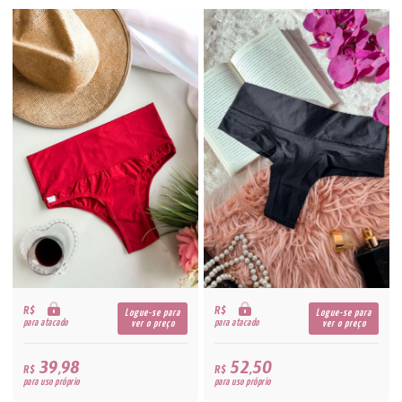
R$
R$
Logue-se para
Logue-se para
para atacado
para atacado
ver o preço
ver o preço
39,98
52,50
R$
R$
para uso próprio
para uso próprio