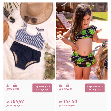
R$
R$
Logue-se para
Logue-se para
para atacado
para atacado
ver o preço
ver o preço
104,97
157,50
R$
R$
para uso próprio
para uso próprio