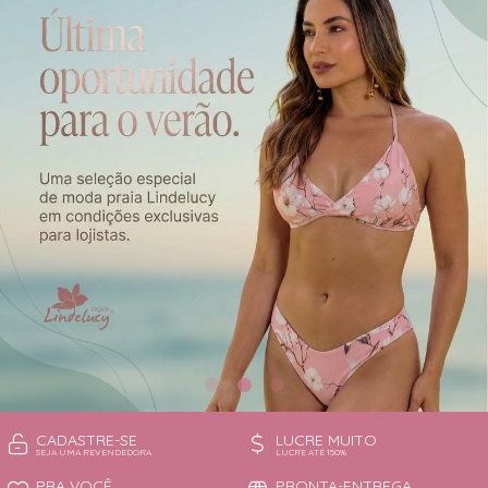
CAMISOLA
TODOS DE OUTLET
CONJUNTO
CONJUNTO BIQUÍNI
MAIÔ
PIJAMA DE VERÃO
ROBE
TOP
CADASTRE-SE
LUCRE MUITO
SEJA UMA REVENDEDORA
LUCRE ATÉ 150%
PRA VOCÊ
PRONTA-ENTREGA