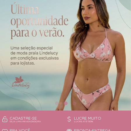
CAMISOLA
TODOS DE OUTLET
CONJUNTO
CONJUNTO BIQUÍNI
MAIÔ
PIJAMA DE VERÃO
ROBE
TOP
CADASTRE-SE
LUCRE MUITO
SEJA UMA REVENDEDORA
LUCRE ATÉ 150%
PRA VOCÊ
PRONTA-ENTREGA