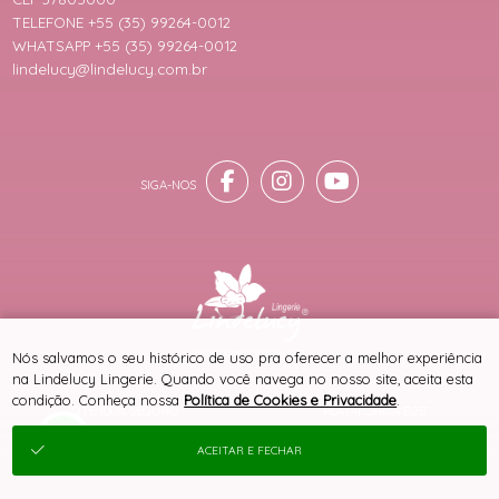
TELEFONE +55 (35) 99264-0012
WHATSAPP +55 (35) 99264-0012
lindelucy@lindelucy.com.br
® TODOS DIREITOS RESERVADOS
Nós salvamos o seu histórico de uso pra oferecer a melhor experiência
na Lindelucy Lingerie. Quando você navega no nosso site, aceita esta
condição. Conheça nossa
Política de Cookies e Privacidade
.
SITE 100% SEGURO
PLATAFORMA B2B
ACEITAR E FECHAR