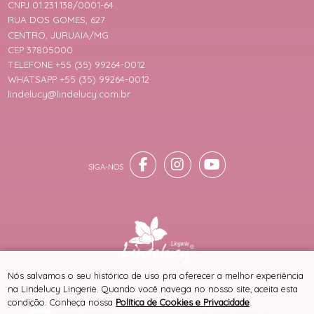
CNPJ 01.231.138/0001-64
RUA DOS GOMES, 627
CENTRO, JURUAIA/MG
CEP 37805000
TELEFONE +55 (35) 99264-0012
WHATSAPP +55 (35) 99264-0012
lindelucy@lindelucy.com.br
® TODOS DIREITOS RESERVADOS
Nós salvamos o seu histórico de uso pra oferecer a melhor experiência
na Lindelucy Lingerie. Quando você navega no nosso site, aceita esta
condição. Conheça nossa
Política de Cookies e Privacidade
.
SITE 100% SEGURO
PLATAFORMA B2B