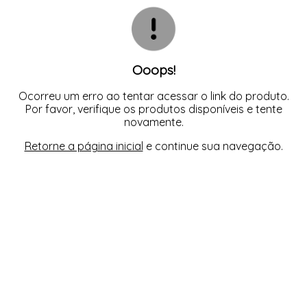
CAMISOLA
TODOS DE OUTLET
CONJUNTO
CONJUNTO BIQUÍNI
MAIÔ
PIJAMA DE VERÃO
ROBE
Ooops!
TOP
Ocorreu um erro ao tentar acessar o link do produto.
Por favor, verifique os produtos disponíveis e tente
novamente.
Retorne a página inicial
e continue sua navegação.