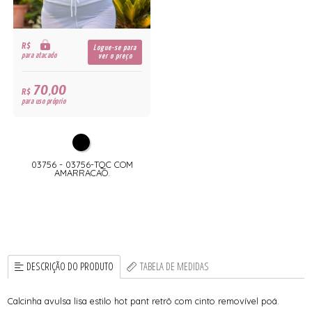
R$
Logue-se para
para atacado
ver o preço
70,00
R$
para uso próprio
03756 - 03756-TQC COM
AMARRACAO.
DESCRIÇÃO DO PRODUTO
TABELA DE MEDIDAS
Calcinha avulsa lisa estilo hot pant retrô com cinto removível poá.