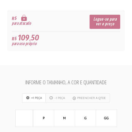
R$
Logue-se para
para atacado
ver o preço
109,50
R$
para uso próprio
INFORME O TAMANHO, A COR E QUANTIDADE
+1 PEÇA
-1 PEÇA
PREENCHER A QTDE
P
M
G
GG