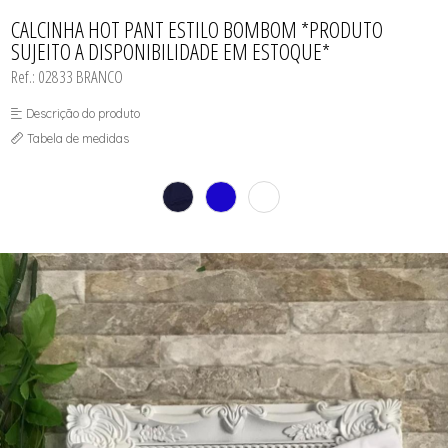
CAMISOLA
TODOS DE OUTLET
CONJUNTO
CALCINHA HOT PANT ESTILO BOMBOM *PRODUTO
CONJUNTO BIQUÍNI
SUJEITO A DISPONIBILIDADE EM ESTOQUE*
MAIÔ
PIJAMA DE VERÃO
Ref.: 02833 BRANCO
ROBE
TOP
Descrição do produto
Tabela de medidas