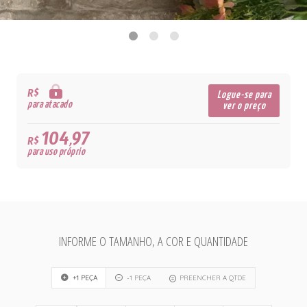
R$
Logue-se para
para atacado
ver o preço
104,97
R$
para uso próprio
INFORME O TAMANHO, A COR E QUANTIDADE
+1 PEÇA
-1 PEÇA
PREENCHER A QTDE