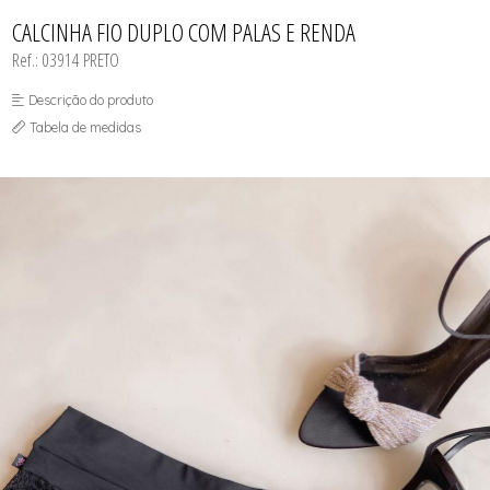
CAMISOLA
TODOS DE OUTLET
CONJUNTO
CALCINHA FIO DUPLO COM PALAS E RENDA
CONJUNTO BIQUÍNI
Ref.: 03914 PRETO
MAIÔ
PIJAMA DE VERÃO
ROBE
Descrição do produto
TOP
Tabela de medidas