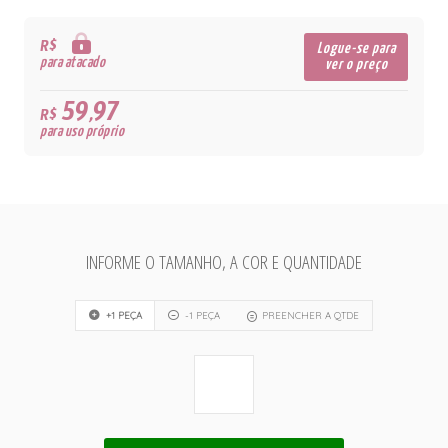
R$
Logue-se para
para atacado
ver o preço
59,97
R$
para uso próprio
INFORME O TAMANHO, A COR E QUANTIDADE
+1 PEÇA
-1 PEÇA
PREENCHER A QTDE