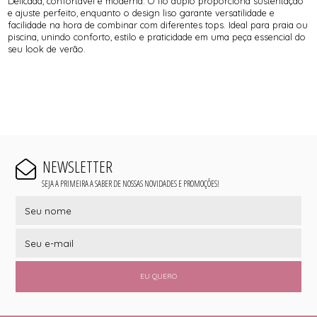
Delicada, confortável e moderna. O fio duplo proporciona sustentação
e ajuste perfeito, enquanto o design liso garante versatilidade e
facilidade na hora de combinar com diferentes tops. Ideal para praia ou
piscina, unindo conforto, estilo e praticidade em uma peça essencial do
seu look de verão.
NEWSLETTER
SEJA A PRIMEIRA A SABER DE NOSSAS NOVIDADES E PROMOÇÕES!
EU QUERO