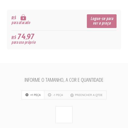
R$
Logue-se para
para atacado
ver o preço
74,97
R$
para uso próprio
INFORME O TAMANHO, A COR E QUANTIDADE
+1 PEÇA
-1 PEÇA
PREENCHER A QTDE