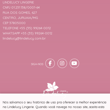
LINDELUCY LINGERIE
CNPJ 01.231.138/0001-64
RUA DOS GOMES, 627
CENTRO, JURUAIA/MG
CEP 37805000
TELEFONE +55 (35) 99264-0012
WHATSAPP +55 (35) 99264-0012
lindelucy@lindelucy.com.br
® TODOS DIREITOS RESERVADOS
Nós salvamos o seu histórico de uso pra oferecer a melhor experiência
na Lindelucy Lingerie. Quando você navega no nosso site, aceita esta