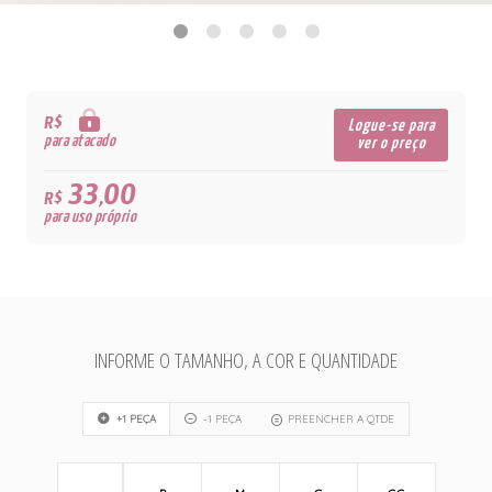
R$
Logue-se para
para atacado
ver o preço
33,00
R$
para uso próprio
INFORME O TAMANHO, A COR E QUANTIDADE
+1 PEÇA
-1 PEÇA
PREENCHER A QTDE