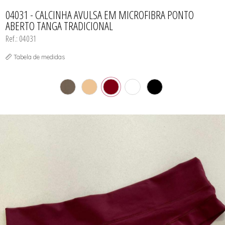
CAMISOLA
TODOS DE OUTLET
CONJUNTO
04031 - CALCINHA AVULSA EM MICROFIBRA PONTO
CONJUNTO BIQUÍNI
ABERTO TANGA TRADICIONAL
MAIÔ
PIJAMA DE VERÃO
Ref.: 04031
ROBE
TOP
Tabela de medidas