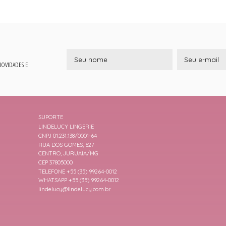
 NOVIDADES E
SUPORTE
LINDELUCY LINGERIE
CNPJ 01.231.138/0001-64
RUA DOS GOMES, 627
CENTRO, JURUAIA/MG
CEP 37805000
TELEFONE +55 (35) 99264-0012
WHATSAPP +55 (35) 99264-0012
lindelucy@lindelucy.com.br