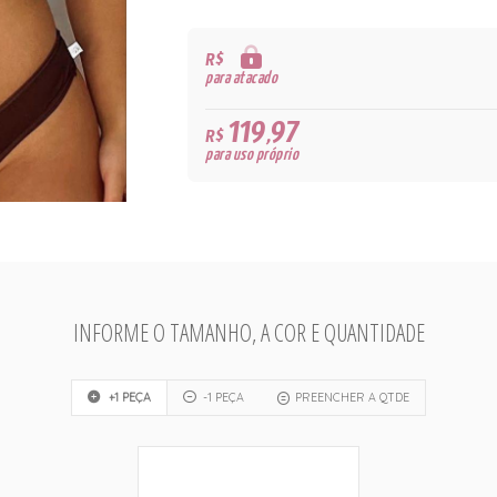
R$
para atacado
119,97
R$
para uso próprio
INFORME O TAMANHO, A COR E QUANTIDADE
+1 PEÇA
-1 PEÇA
PREENCHER A QTDE