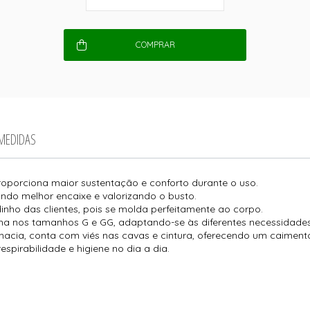
COMPRAR
 MEDIDAS
roporciona maior sustentação e conforto durante o uso.
indo melhor encaixe e valorizando o busto.
inho das clientes, pois se molda perfeitamente ao corpo.
lha nos tamanhos G e GG, adaptando-se às diferentes necessidad
macia, conta com viés nas cavas e cintura, oferecendo um caimento
spirabilidade e higiene no dia a dia.