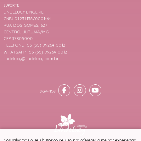
SUPORTE
LINDELUCY LINGERIE
CNPJ 01.231.138/0001-64
RUA DOS GOMES, 627
CENTRO, JURUAIA/MG
CEP 37805000
TELEFONE +55 (35) 99264-0012
WHATSAPP +55 (35) 99264-0012
lindelucy@lindelucy.com.br
® TODOS DIREITOS RESERVADOS
Nós salvamos o seu histórico de uso pra oferecer a melhor experiência