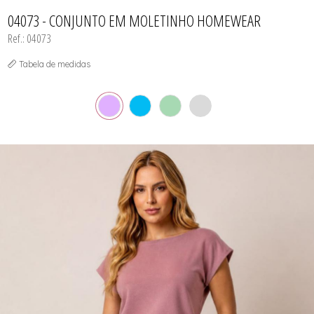
CAMISOLA
TODOS DE OUTLET
CONJUNTO
04073 - CONJUNTO EM MOLETINHO HOMEWEAR
CONJUNTO BIQUÍNI
Ref.: 04073
MAIÔ
PIJAMA DE VERÃO
ROBE
Tabela de medidas
TOP