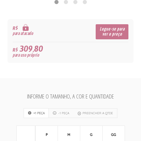
R$
Logue-se para
para atacado
ver o preço
309,80
R$
para uso próprio
INFORME O TAMANHO, A COR E QUANTIDADE
+1 PEÇA
-1 PEÇA
PREENCHER A QTDE
P
M
G
GG