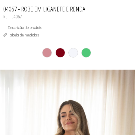
CAMISOLA
TODOS DE OUTLET
CONJUNTO
04067 - ROBE EM LIGANETE E RENDA
CONJUNTO BIQUÍNI
Ref.: 04067
MAIÔ
PIJAMA DE VERÃO
ROBE
Descrição do produto
TOP
Tabela de medidas