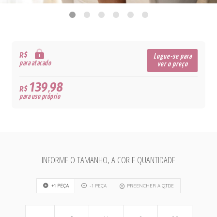
R$
Logue-se para
para atacado
ver o preço
139,98
R$
para uso próprio
INFORME O TAMANHO, A COR E QUANTIDADE
+1 PEÇA
-1 PEÇA
PREENCHER A QTDE