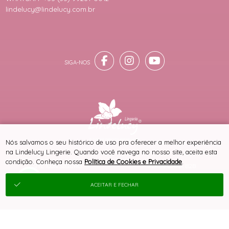
lindelucy@lindelucy.com.br
® TODOS DIREITOS RESERVADOS
Nós salvamos o seu histórico de uso pra oferecer a melhor experiência
na Lindelucy Lingerie. Quando você navega no nosso site, aceita esta
condição. Conheça nossa
Política de Cookies e Privacidade
.
SITE 100% SEGURO
PLATAFORMA B2B
ACEITAR E FECHAR