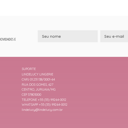
 NOVIDADES E
SUPORTE
LINDELUCY LINGERIE
CNPJ 01.231.138/0001-64
RUA DOS GOMES, 627
CENTRO, JURUAIA/MG
CEP 37805000
TELEFONE +55 (35) 99264-0012
WHATSAPP +55 (35) 99264-0012
lindelucy@lindelucy.com.br