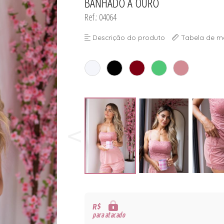
BANHADO A OURO
Ref.: 04064
Descrição do produto
Tabela de m
R$
para atacado