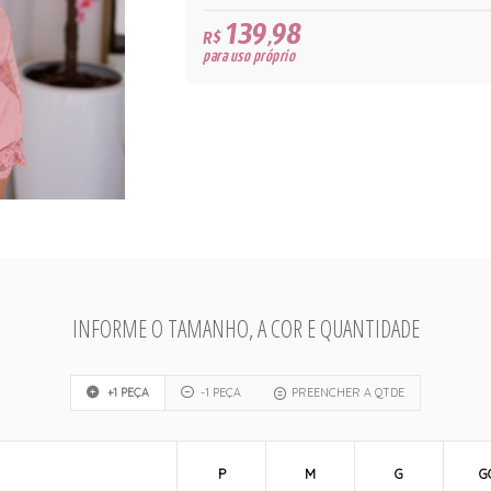
139,98
R$
para uso próprio
INFORME O TAMANHO, A COR E QUANTIDADE
+1 PEÇA
-1 PEÇA
PREENCHER A QTDE
P
M
G
G