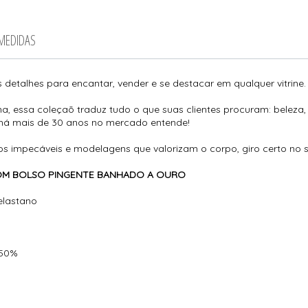
 MEDIDAS
 detalhes para encantar, vender e se destacar em qualquer vitrine.
, essa coleçaõ traduz tudo o que suas clientes procuram: beleza, 
 há mais de 30 anos no mercado entende!
 impecáveis e modelagens que valorizam o corpo, giro certo no 
 COM BOLSO PINGENTE BANHADO A OURO
elastano
150%