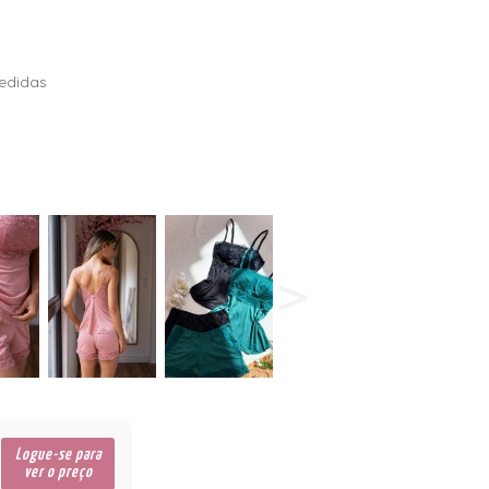
edidas
Logue-se para
ver o preço