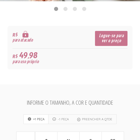
R$
Logue-se para
para atacado
ver o preço
49,98
R$
para uso próprio
INFORME O TAMANHO, A COR E QUANTIDADE
+1 PEÇA
-1 PEÇA
PREENCHER A QTDE