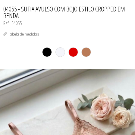
CAMISOLA
TODOS DE OUTLET
CONJUNTO
04055 - SUTIÃ AVULSO COM BOJO ESTILO CROPPED EM
CONJUNTO BIQUÍNI
RENDA
MAIÔ
PIJAMA DE VERÃO
Ref.: 04055
ROBE
TOP
Tabela de medidas