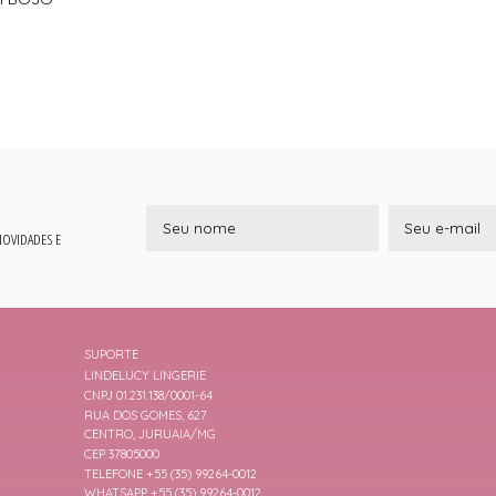
 NOVIDADES E
SUPORTE
LINDELUCY LINGERIE
CNPJ 01.231.138/0001-64
RUA DOS GOMES, 627
CENTRO, JURUAIA/MG
CEP 37805000
TELEFONE +55 (35) 99264-0012
WHATSAPP +55 (35) 99264-0012