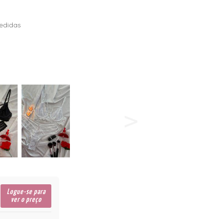
edidas
Logue-se para
ver o preço