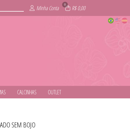
0
Minha Conta
R$ 0,00
MAS
CALCINHAS
OUTLET
DADO SEM BOJO
NESS
ITE
AIA
AS
IE
L
S
T
S