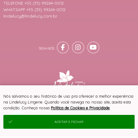
TELEFONE +55 (35) 99264-0012
WHATSAPP +55 (35) 99264-0012
lindelucy@lindelucy.com.br
® TODOS DIREITOS RESERVADOS
Nós salvamos o seu histórico de uso pra oferecer a melhor experiência
na Lindelucy Lingerie. Quando você navega no nosso site, aceita esta
condição. Conheça nossa
Política de Cookies e Privacidade
.
SITE 100% SEGURO
PLATAFORMA B2B
ACEITAR E FECHAR