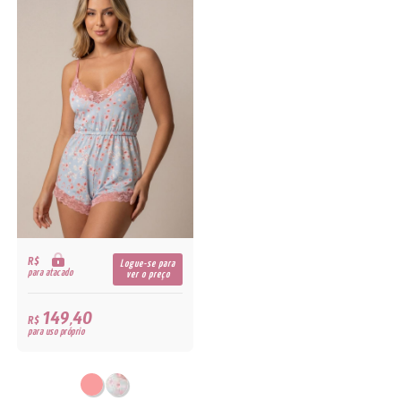
R$
Logue-se para
para atacado
ver o preço
149,40
R$
para uso próprio