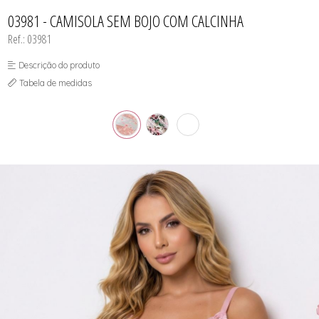
CAMISOLA
TODOS DE OUTLET
CONJUNTO
03981 - CAMISOLA SEM BOJO COM CALCINHA
CONJUNTO BIQUÍNI
Ref.: 03981
MAIÔ
PIJAMA DE VERÃO
ROBE
Descrição do produto
TOP
Tabela de medidas