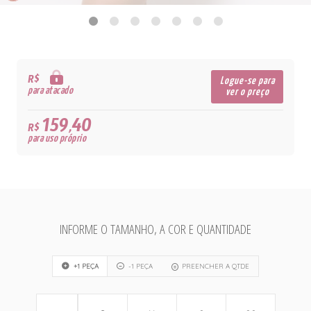
R$
Logue-se para
para atacado
ver o preço
159,40
R$
para uso próprio
INFORME O TAMANHO, A COR E QUANTIDADE
+1 PEÇA
-1 PEÇA
PREENCHER A QTDE