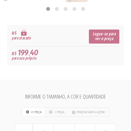
R$
Logue-se para
para atacado
ver o preço
199,40
R$
para uso próprio
INFORME O TAMANHO, A COR E QUANTIDADE
+1 PEÇA
-1 PEÇA
PREENCHER A QTDE