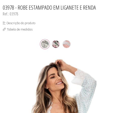
CAMISOLA
TODOS DE OUTLET
CONJUNTO
03978 - ROBE ESTAMPADO EM LIGANETE E RENDA
CONJUNTO BIQUÍNI
Ref.: 03978
MAIÔ
PIJAMA DE VERÃO
ROBE
Descrição do produto
TOP
Tabela de medidas