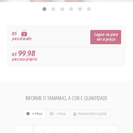
R$
Logue-se para
para atacado
ver o preço
99,98
R$
para uso próprio
INFORME O TAMANHO, A COR E QUANTIDADE
+1 PEÇA
-1 PEÇA
PREENCHER A QTDE