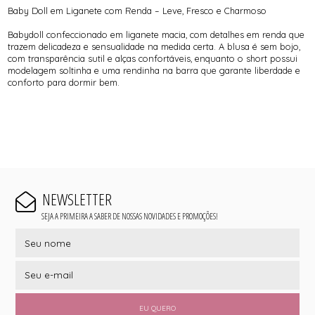
Baby Doll em Liganete com Renda – Leve, Fresco e Charmoso
Babydoll confeccionado em liganete macia, com detalhes em renda que
trazem delicadeza e sensualidade na medida certa. A blusa é sem bojo,
com transparência sutil e alças confortáveis, enquanto o short possui
modelagem soltinha e uma rendinha na barra que garante liberdade e
conforto para dormir bem.
NEWSLETTER
SEJA A PRIMEIRA A SABER DE NOSSAS NOVIDADES E PROMOÇÕES!
EU QUERO