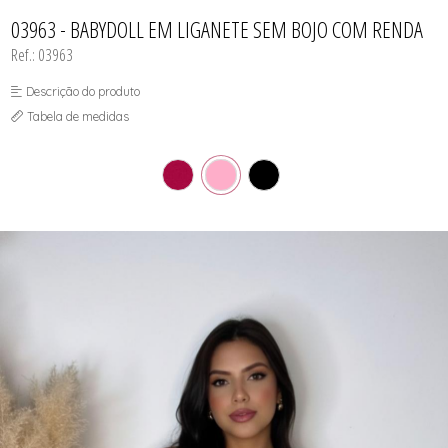
CAMISOLA
TODOS DE OUTLET
CONJUNTO
03963 - BABYDOLL EM LIGANETE SEM BOJO COM RENDA
CONJUNTO BIQUÍNI
Ref.: 03963
MAIÔ
PIJAMA DE VERÃO
ROBE
Descrição do produto
TOP
Tabela de medidas