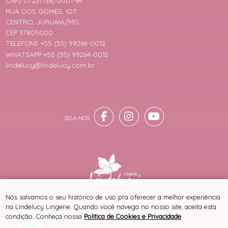
CNPJ 01.231.138/0001-64
RUA DOS GOMES, 627
CENTRO, JURUAIA/MG
CEP 37805000
TELEFONE +55 (35) 99264-0012
WHATSAPP +55 (35) 99264-0012
lindelucy@lindelucy.com.br
® TODOS DIREITOS RESERVADOS
Nós salvamos o seu histórico de uso pra oferecer a melhor experiência
na Lindelucy Lingerie. Quando você navega no nosso site, aceita esta
condição. Conheça nossa
Política de Cookies e Privacidade
.
SITE 100% SEGURO
PLATAFORMA B2B