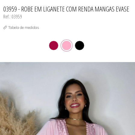
CAMISOLA
TODOS DE OUTLET
CONJUNTO
03959 - ROBE EM LIGANETE COM RENDA MANGAS EVASE
CONJUNTO BIQUÍNI
Ref.: 03959
MAIÔ
PIJAMA DE VERÃO
ROBE
Tabela de medidas
TOP