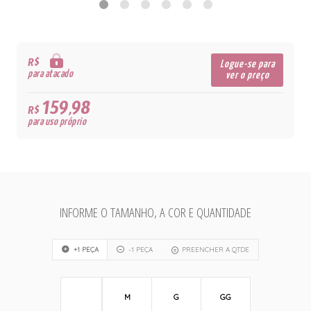
R$
Logue-se para
para atacado
ver o preço
159,98
R$
para uso próprio
INFORME O TAMANHO, A COR E QUANTIDADE
+1 PEÇA
-1 PEÇA
PREENCHER A QTDE
M
G
GG