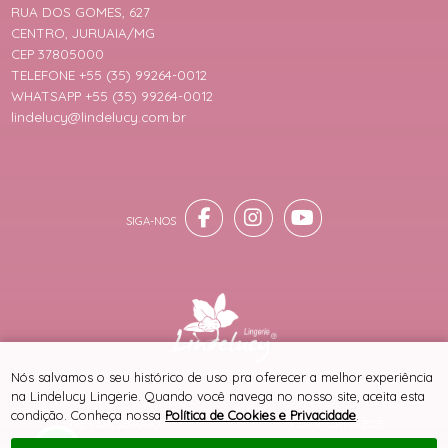
RUA DOS GOMES, 627
CENTRO, JURUAIA/MG
CEP 37805000
TELEFONE +55 (35) 99264-0012
WHATSAPP +55 (35) 99264-0012
lindelucy@lindelucy.com.br
® TODOS DIREITOS RESERVADOS
Nós salvamos o seu histórico de uso pra oferecer a melhor experiência
na Lindelucy Lingerie. Quando você navega no nosso site, aceita esta
condição. Conheça nossa
Política de Cookies e Privacidade
.
SITE 100% SEGURO
PLATAFORMA B2B