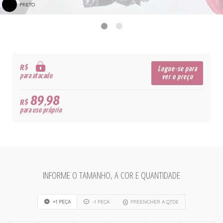
PRETO
R$
Logue-se para
para atacado
ver o preço
89,98
R$
para uso próprio
INFORME O TAMANHO, A COR E QUANTIDADE
+1 PEÇA
-1 PEÇA
PREENCHER A QTDE