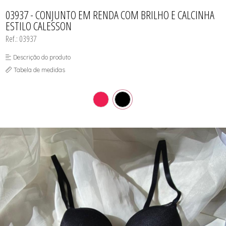
CAMISOLA
TODOS DE OUTLET
CONJUNTO
03937 - CONJUNTO EM RENDA COM BRILHO E CALCINHA
CONJUNTO BIQUÍNI
ESTILO CALESSON
MAIÔ
PIJAMA DE VERÃO
Ref.: 03937
ROBE
TOP
Descrição do produto
Tabela de medidas