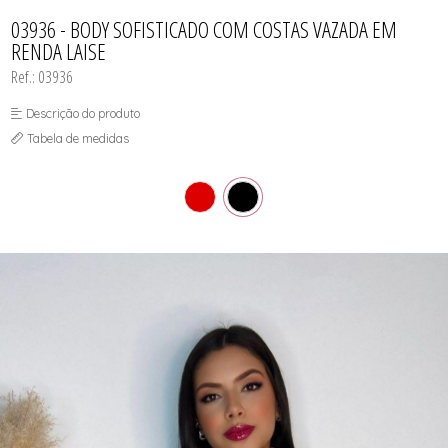
CAMISOLA
TODOS DE OUTLET
CONJUNTO
03936 - BODY SOFISTICADO COM COSTAS VAZADA EM
CONJUNTO BIQUÍNI
RENDA LAISE
MAIÔ
PIJAMA DE VERÃO
Ref.: 03936
ROBE
TOP
Descrição do produto
Tabela de medidas