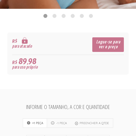
R$
Logue-se para
para atacado
ver o preço
89,98
R$
para uso próprio
INFORME O TAMANHO, A COR E QUANTIDADE
+1 PEÇA
-1 PEÇA
PREENCHER A QTDE