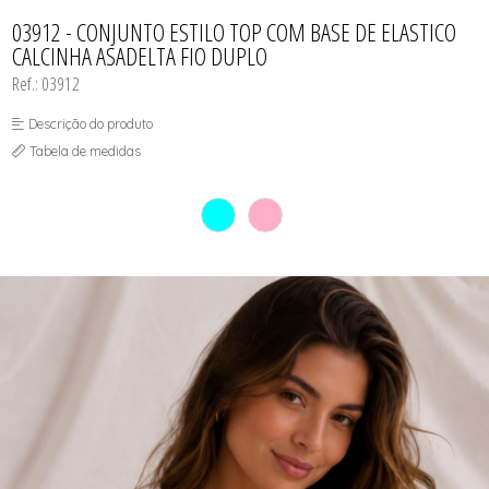
CAMISOLA
TODOS DE OUTLET
CONJUNTO
03912 - CONJUNTO ESTILO TOP COM BASE DE ELASTICO
CONJUNTO BIQUÍNI
CALCINHA ASADELTA FIO DUPLO
MAIÔ
PIJAMA DE VERÃO
Ref.: 03912
ROBE
TOP
Descrição do produto
Tabela de medidas