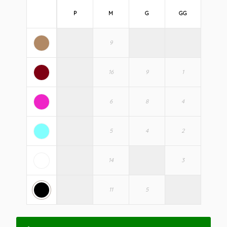
P
M
G
GG