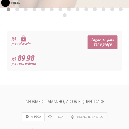
PRETO
R$
Logue-se para
para atacado
ver o preço
89,98
R$
para uso próprio
INFORME O TAMANHO, A COR E QUANTIDADE
+1 PEÇA
-1 PEÇA
PREENCHER A QTDE