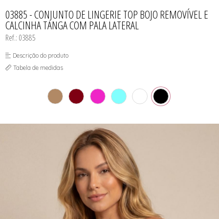
CAMISOLA
TODOS DE OUTLET
CONJUNTO
03885 - CONJUNTO DE LINGERIE TOP BOJO REMOVÍVEL E
CONJUNTO BIQUÍNI
CALCINHA TANGA COM PALA LATERAL
MAIÔ
PIJAMA DE VERÃO
Ref.: 03885
ROBE
TOP
Descrição do produto
Tabela de medidas