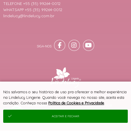
TELEFONE +55 (35) 99264-0012
WHATSAPP +55 (35) 99264-0012
lindelucy@lindelucy.com.br
® TODOS DIREITOS RESERVADOS
Nós salvamos o seu histórico de uso pra oferecer a melhor experiência
na Lindelucy Lingerie. Quando você navega no nosso site, aceita esta
condição. Conheça nossa
Política de Cookies e Privacidade
.
SITE 100% SEGURO
PLATAFORMA B2B
ACEITAR E FECHAR