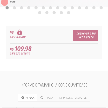
ROSE
R$
Logue-se para
para atacado
ver o preço
109,98
R$
para uso próprio
INFORME O TAMANHO, A COR E QUANTIDADE
+1 PEÇA
-1 PEÇA
PREENCHER A QTDE