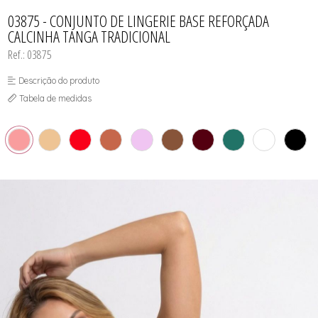
CAMISOLA
TODOS DE OUTLET
CONJUNTO
03875 - CONJUNTO DE LINGERIE BASE REFORÇADA
CONJUNTO BIQUÍNI
CALCINHA TANGA TRADICIONAL
MAIÔ
PIJAMA DE VERÃO
Ref.: 03875
ROBE
TOP
Descrição do produto
Tabela de medidas