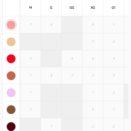
M
G
GG
XG
G1