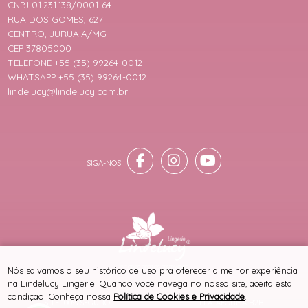
CNPJ 01.231.138/0001-64
RUA DOS GOMES, 627
CENTRO, JURUAIA/MG
CEP 37805000
TELEFONE +55 (35) 99264-0012
WHATSAPP +55 (35) 99264-0012
lindelucy@lindelucy.com.br
® TODOS DIREITOS RESERVADOS
Nós salvamos o seu histórico de uso pra oferecer a melhor experiência
na Lindelucy Lingerie. Quando você navega no nosso site, aceita esta
condição. Conheça nossa
Política de Cookies e Privacidade
.
SITE 100% SEGURO
PLATAFORMA B2B