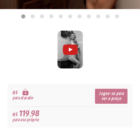
R$
Logue-se para
para atacado
ver o preço
119,98
R$
para uso próprio