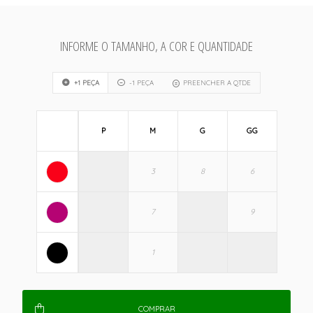
INFORME O TAMANHO, A COR E QUANTIDADE
+1 PEÇA
-1 PEÇA
PREENCHER A QTDE
P
M
G
GG
COMPRAR