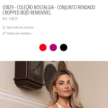
CAMISOLA
TODOS DE OUTLET
CONJUNTO
03829 - COLEÇÃO NOSTALGIA - CONJUNTO RENDADO
CONJUNTO BIQUÍNI
CROPPED BOJO REMOVÍVEL
MAIÔ
PIJAMA DE VERÃO
Ref.: 03829
ROBE
TOP
Descrição do produto
Tabela de medidas