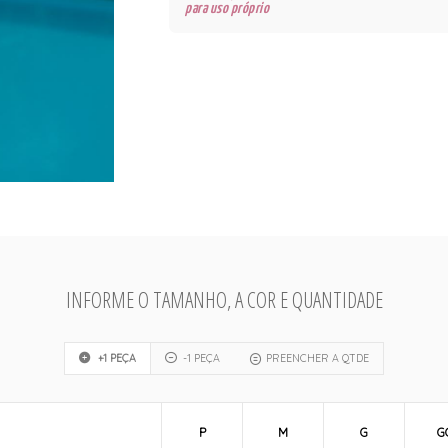
para uso próprio
INFORME O TAMANHO, A COR E QUANTIDADE
+1 PEÇA
-1 PEÇA
PREENCHER A QTDE
P
M
G
G