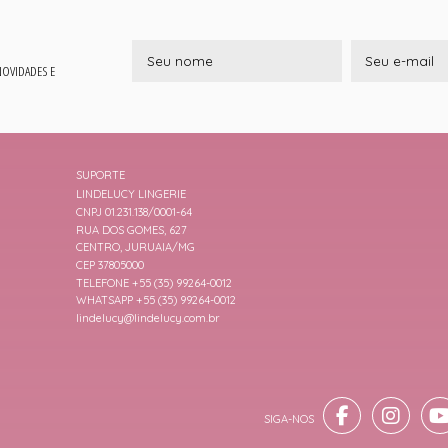
 NOVIDADES E
SUPORTE
LINDELUCY LINGERIE
CNPJ 01.231.138/0001-64
RUA DOS GOMES, 627
CENTRO, JURUAIA/MG
CEP 37805000
TELEFONE +55 (35) 99264-0012
WHATSAPP +55 (35) 99264-0012
lindelucy@lindelucy.com.br