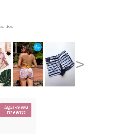
edidas
Logue-se para
ver o preço