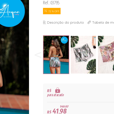
Ref.: 03795
72 % OFF
Descrição do produto
Tabela de m
R$
para atacado
149,97
41,98
R$