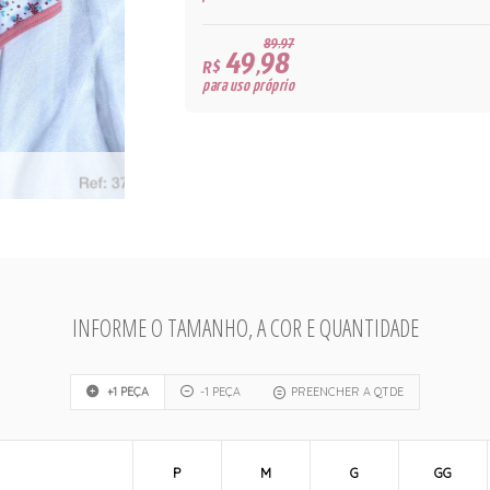
89,97
49,98
R$
para uso próprio
INFORME O TAMANHO, A COR E QUANTIDADE
+1 PEÇA
-1 PEÇA
PREENCHER A QTDE
P
M
G
GG