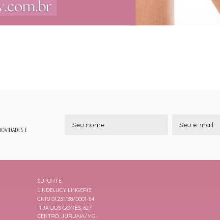
 NOVIDADES E
SUPORTE
LINDELUCY LINGERIE
CNPJ 01.231.138/0001-64
RUA DOS GOMES, 627
CENTRO, JURUAIA/MG