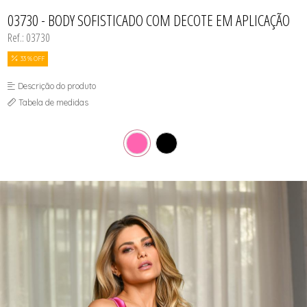
CAMISOLA
TODOS DE OUTLET
CONJUNTO
03730 - BODY SOFISTICADO COM DECOTE EM APLICAÇÃO
CONJUNTO BIQUÍNI
Ref.: 03730
MAIÔ
PIJAMA DE VERÃO
ROBE
33 % OFF
TOP
Descrição do produto
Tabela de medidas