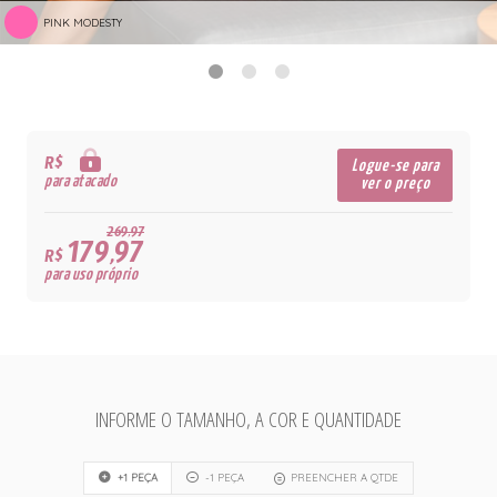
PINK MODESTY
R$
Logue-se para
para atacado
ver o preço
269,97
179,97
R$
para uso próprio
INFORME O TAMANHO, A COR E QUANTIDADE
+1 PEÇA
-1 PEÇA
PREENCHER A QTDE