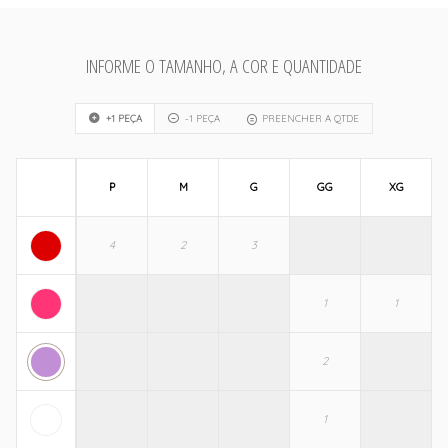
INFORME O TAMANHO, A COR E QUANTIDADE
+1 PEÇA
-1 PEÇA
PREENCHER A QTDE
P
M
G
GG
XG