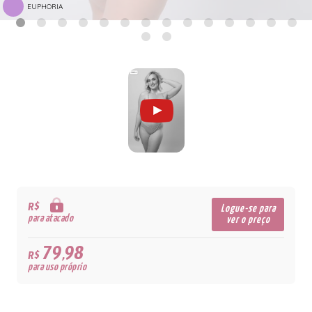
EUPHORIA
R$
Logue-se para
para atacado
ver o preço
79,98
R$
para uso próprio