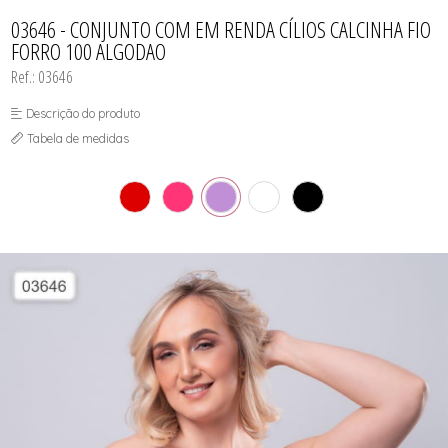
CAMISOLA
TODOS DE OUTLET
CONJUNTO
03646 - CONJUNTO COM EM RENDA CÍLIOS CALCINHA FIO
CONJUNTO BIQUÍNI
FORRO 100 ALGODAO
MAIÔ
PIJAMA DE VERÃO
Ref.: 03646
ROBE
TOP
Descrição do produto
Tabela de medidas