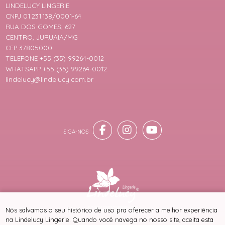
LINDELUCY LINGERIE
CNPJ 01.231.138/0001-64
RUA DOS GOMES, 627
CENTRO, JURUAIA/MG
CEP 37805000
TELEFONE +55 (35) 99264-0012
WHATSAPP +55 (35) 99264-0012
lindelucy@lindelucy.com.br
® TODOS DIREITOS RESERVADOS
Nós salvamos o seu histórico de uso pra oferecer a melhor experiência
na Lindelucy Lingerie. Quando você navega no nosso site, aceita esta