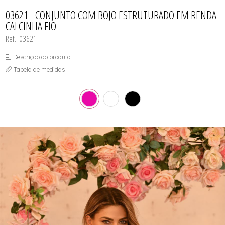
CAMISOLA
TODOS DE OUTLET
CONJUNTO
03621 - CONJUNTO COM BOJO ESTRUTURADO EM RENDA
CONJUNTO BIQUÍNI
CALCINHA FIO
MAIÔ
PIJAMA DE VERÃO
Ref.: 03621
ROBE
TOP
Descrição do produto
Tabela de medidas