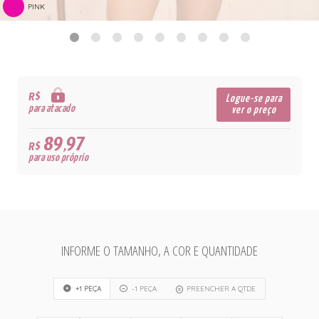
PINK
R$
Logue-se para
para atacado
ver o preço
89,97
R$
para uso próprio
INFORME O TAMANHO, A COR E QUANTIDADE
+1 PEÇA
-1 PEÇA
PREENCHER A QTDE