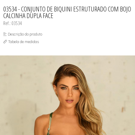
CAMISOLA
TODOS DE OUTLET
CONJUNTO
03534 - CONJUNTO DE BIQUINI ESTRUTURADO COM BOJO
CONJUNTO BIQUÍNI
CALCINHA DUPLA FACE
MAIÔ
PIJAMA DE VERÃO
Ref.: 03534
ROBE
TOP
Descrição do produto
Tabela de medidas