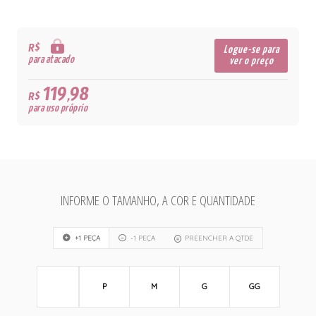
R$
Logue-se para
para atacado
ver o preço
119,98
R$
para uso próprio
INFORME O TAMANHO, A COR E QUANTIDADE
+1 PEÇA
-1 PEÇA
PREENCHER A QTDE
P
M
G
GG