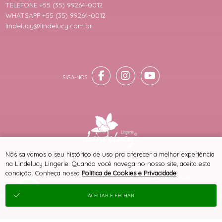
TELEFONE +55 (35) 99264-0012
WHATSAPP +55 (35) 99264-0012
lindelucy@lindelucy.com.br
® TODOS DIREITOS RESERVADOS
Nós salvamos o seu histórico de uso pra oferecer a melhor experiência
na Lindelucy Lingerie. Quando você navega no nosso site, aceita esta
condição. Conheça nossa
Política de Cookies e Privacidade
.
SITE 100% SEGURO
PLATAFORMA B2B
ACEITAR E FECHAR