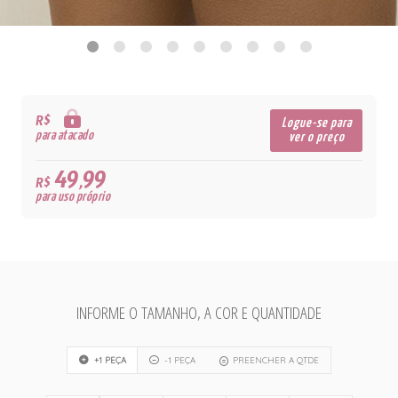
R$
Logue-se para
para atacado
ver o preço
49,99
R$
para uso próprio
INFORME O TAMANHO, A COR E QUANTIDADE
+1 PEÇA
-1 PEÇA
PREENCHER A QTDE