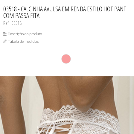
CAMISOLA
TODOS DE OUTLET
CONJUNTO
03518 - CALCINHA AVULSA EM RENDA ESTILO HOT PANT
CONJUNTO BIQUÍNI
COM PASSA FITA
MAIÔ
PIJAMA DE VERÃO
Ref.: 03518
ROBE
TOP
Descrição do produto
Tabela de medidas