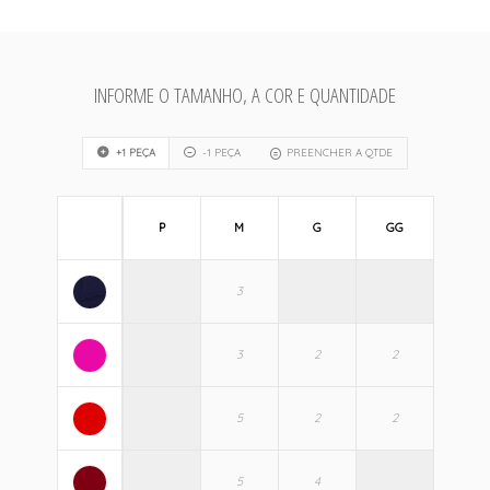
INFORME O TAMANHO, A COR E QUANTIDADE
+1 PEÇA
-1 PEÇA
PREENCHER A QTDE
P
M
G
GG