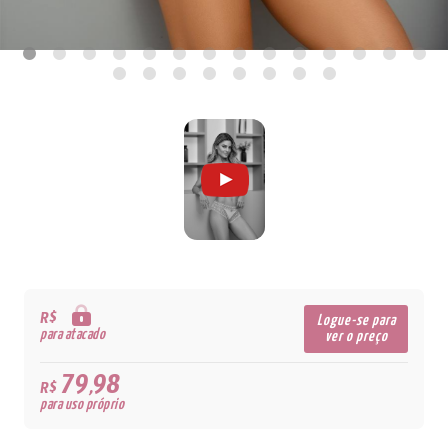
R$
Logue-se para
para atacado
ver o preço
79,98
R$
para uso próprio