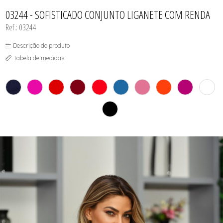
CAMISOLA
TODOS DE OUTLET
CONJUNTO
03244 - SOFISTICADO CONJUNTO LIGANETE COM RENDA
CONJUNTO BIQUÍNI
Ref.: 03244
MAIÔ
PIJAMA DE VERÃO
ROBE
Descrição do produto
TOP
Tabela de medidas