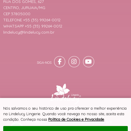
RUA DOS GOMES, 627
CENTRO, JURUAIA/MG
CEP 37805000
TELEFONE +55 (35) 99264-0012
WHATSAPP +55 (35) 99264-0012
lindelucy@lindelucy.com.br
® TODOS DIREITOS RESERVADOS
Nós salvamos o seu histórico de uso pra oferecer a melhor experiência
na Lindelucy Lingerie. Quando você navega no nosso site, aceita esta
condição. Conheça nossa
Política de Cookies e Privacidade
.
SITE 100% SEGURO
PLATAFORMA B2B