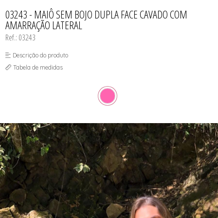
CAMISOLA
TODOS DE OUTLET
CONJUNTO
03243 - MAIÔ SEM BOJO DUPLA FACE CAVADO COM
CONJUNTO BIQUÍNI
AMARRAÇÃO LATERAL
MAIÔ
PIJAMA DE VERÃO
Ref.: 03243
ROBE
TOP
Descrição do produto
Tabela de medidas