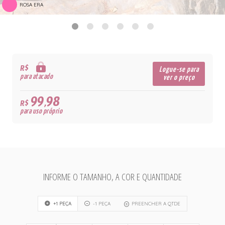
ROSA ERA
R$
Logue-se para
para atacado
ver o preço
99,98
R$
para uso próprio
INFORME O TAMANHO, A COR E QUANTIDADE
+1 PEÇA
-1 PEÇA
PREENCHER A QTDE