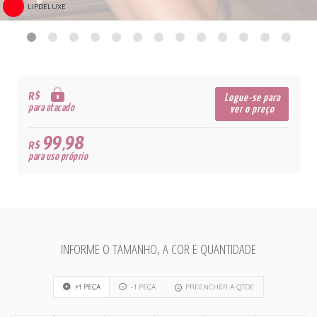
LIPDELUXE
R$
Logue-se para
para atacado
ver o preço
99,98
R$
para uso próprio
INFORME O TAMANHO, A COR E QUANTIDADE
+1 PEÇA
-1 PEÇA
PREENCHER A QTDE