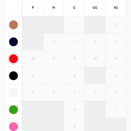
P
M
G
GG
XG