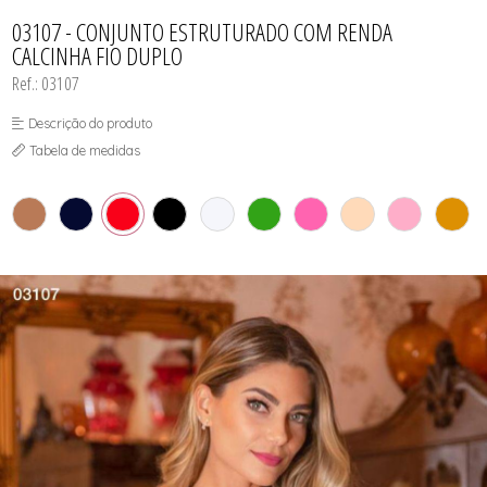
CAMISOLA
TODOS DE OUTLET
CONJUNTO
03107 - CONJUNTO ESTRUTURADO COM RENDA
CONJUNTO BIQUÍNI
CALCINHA FIO DUPLO
MAIÔ
PIJAMA DE VERÃO
Ref.: 03107
ROBE
TOP
Descrição do produto
Tabela de medidas