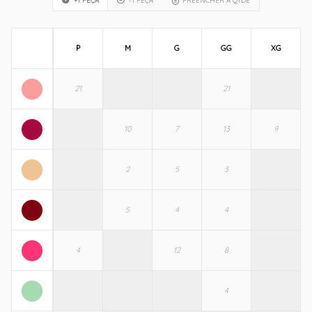
+1 PEÇA
-1 PEÇA
PREENCHER A QTDE
P
M
G
GG
XG