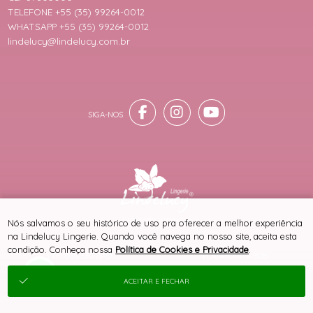
TELEFONE +55 (35) 99264-0012
WHATSAPP +55 (35) 99264-0012
lindelucy@lindelucy.com.br
® TODOS DIREITOS RESERVADOS
Nós salvamos o seu histórico de uso pra oferecer a melhor experiência
na Lindelucy Lingerie. Quando você navega no nosso site, aceita esta
condição. Conheça nossa
Política de Cookies e Privacidade
.
SITE 100% SEGURO
PLATAFORMA B2B
ACEITAR E FECHAR