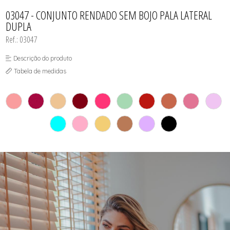
CAMISOLA
TODOS DE OUTLET
CONJUNTO
03047 - CONJUNTO RENDADO SEM BOJO PALA LATERAL
CONJUNTO BIQUÍNI
DUPLA
MAIÔ
PIJAMA DE VERÃO
Ref.: 03047
ROBE
TOP
Descrição do produto
Tabela de medidas