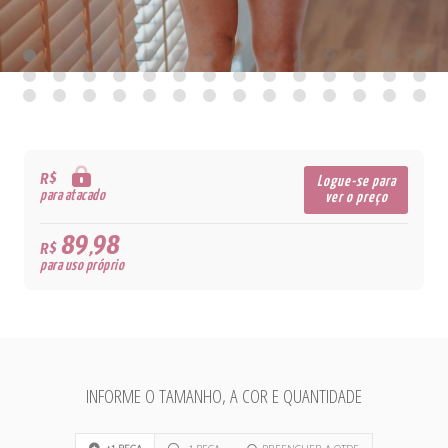
R$
Logue-se para
para atacado
ver o preço
89,98
R$
para uso próprio
INFORME O TAMANHO, A COR E QUANTIDADE