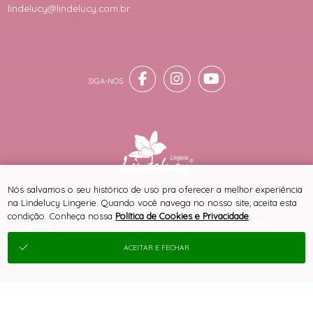
lindelucy@lindelucy.com.br
® TODOS DIREITOS RESERVADOS
Nós salvamos o seu histórico de uso pra oferecer a melhor experiência
na Lindelucy Lingerie. Quando você navega no nosso site, aceita esta
condição. Conheça nossa
Política de Cookies e Privacidade
.
SITE 100% SEGURO
PLATAFORMA B2B
ACEITAR E FECHAR