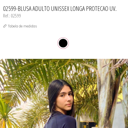
CAMISOLA
TODOS DE OUTLET
CONJUNTO
02599-BLUSA ADULTO UNISSEX LONGA PROTECAO UV.
CONJUNTO BIQUÍNI
Ref.: 02599
MAIÔ
PIJAMA DE VERÃO
ROBE
Tabela de medidas
TOP