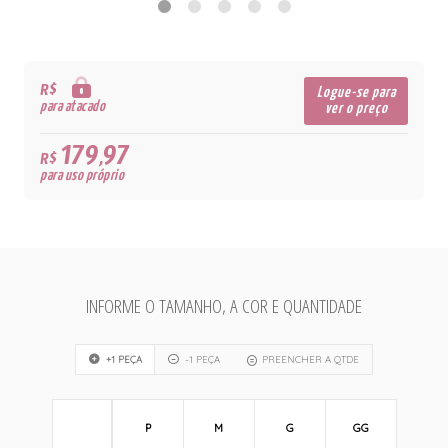
R$
Logue-se para
para atacado
ver o preço
179,97
R$
para uso próprio
INFORME O TAMANHO, A COR E QUANTIDADE
+1 PEÇA
-1 PEÇA
PREENCHER A QTDE
P
M
G
GG