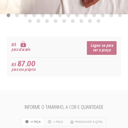
R$
Logue-se para
para atacado
ver o preço
87,00
R$
para uso próprio
INFORME O TAMANHO, A COR E QUANTIDADE
+1 PEÇA
-1 PEÇA
PREENCHER A QTDE