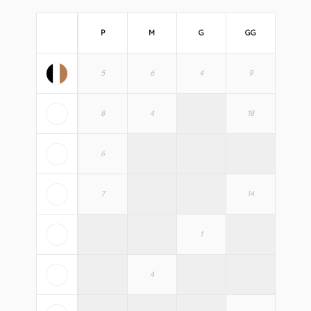
P
M
G
GG