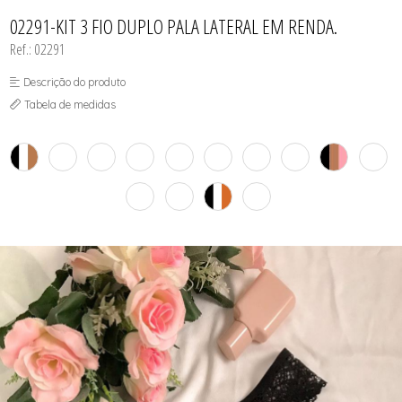
CAMISOLA
TODOS DE OUTLET
CONJUNTO
02291-KIT 3 FIO DUPLO PALA LATERAL EM RENDA.
CONJUNTO BIQUÍNI
Ref.: 02291
MAIÔ
PIJAMA DE VERÃO
ROBE
Descrição do produto
TOP
Tabela de medidas