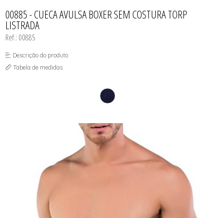
CAMISOLA
TODOS DE OUTLET
CONJUNTO
00885 - CUECA AVULSA BOXER SEM COSTURA TORP
CONJUNTO BIQUÍNI
LISTRADA
MAIÔ
PIJAMA DE VERÃO
Ref.: 00885
ROBE
TOP
Descrição do produto
Tabela de medidas