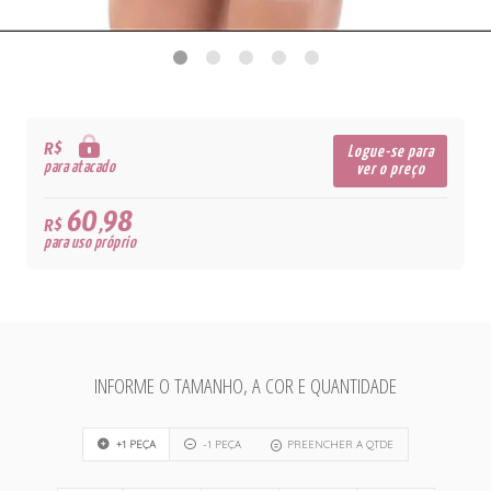
R$
Logue-se para
para atacado
ver o preço
60,98
R$
para uso próprio
INFORME O TAMANHO, A COR E QUANTIDADE
+1 PEÇA
-1 PEÇA
PREENCHER A QTDE