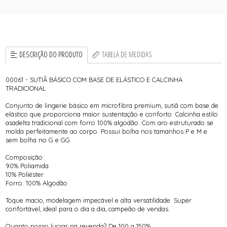
DESCRIÇÃO DO PRODUTO
TABELA DE MEDIDAS
00061 - SUTIÃ BÁSICO COM BASE DE ELÁSTICO E CALCINHA
TRADICIONAL
Conjunto de lingerie básico em microfibra premium, sutiã com base de
elástico que proporciona maior sustentação e conforto. Calcinha estilo
asadelta tradicional com forro 100% algodão. Com aro estruturado se
molda perfeitamente ao corpo. Possui bolha nos tamanhos P e M e
sem bolha no G e GG.
Composição:
90% Poliamida
10% Poliéster
Forro: 100% Algodão
Toque macio, modelagem impecável e alta versatilidade. Super
confortável, ideal para o dia a dia, campeão de vendas.
Quanto posso lucrar na revenda? De 100 a 150%