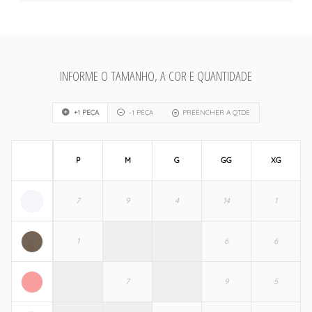
INFORME O TAMANHO, A COR E QUANTIDADE
+1 PEÇA
-1 PEÇA
PREENCHER A QTDE
P
M
G
GG
XG