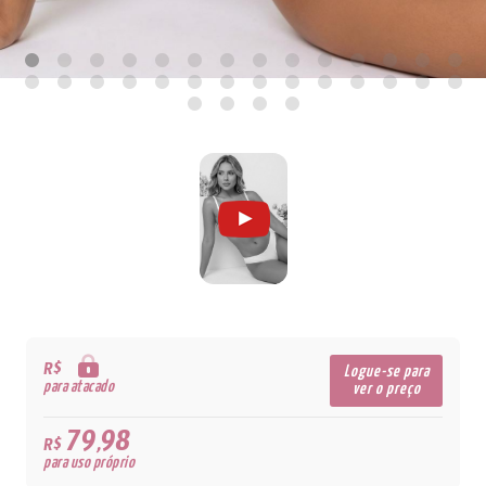
R$
Logue-se para
para atacado
ver o preço
79,98
R$
para uso próprio