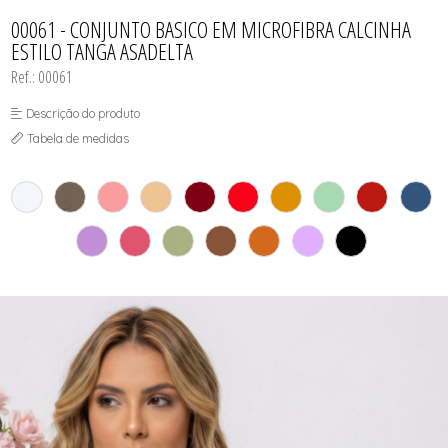
CAMISOLA
TODOS DE OUTLET
CONJUNTO
00061 - CONJUNTO BASICO EM MICROFIBRA CALCINHA
CONJUNTO BIQUÍNI
ESTILO TANGA ASADELTA
MAIÔ
PIJAMA DE VERÃO
Ref.: 00061
ROBE
TOP
Descrição do produto
Tabela de medidas